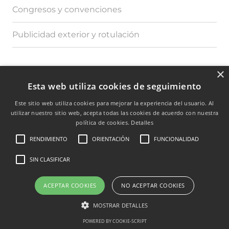
Congresos y convenciones
Publicidad exterior y rotulación
×
Esta web utiliza cookies de seguimiento
SANTANDER · BURGOS ·
MADRID
Este sitio web utiliza cookies para mejorar la experiencia del usuario. Al
utilizar nuestro sitio web, acepta todas las cookies de acuerdo con nuestra
política de cookies.
Detalles
RENDIMIENTO
ORIENTACIÓN
FUNCIONALIDAD
TRANSPARENCIA
SIN CLASIFICAR
© EUROCASTALIA – GRUPO C&C PUBLICIDAD. TODOS LOS
ACEPTAR COOKIES
NO ACEPTAR COOKIES
DERECHOS RESERVADOS
MOSTRAR DETALLES
POLÍTICA DE PRIVACIDAD
|
AVISO LEGAL
|
POLÍTICA DE COOKIES
POWERED BY COOKIE-SCRIPT