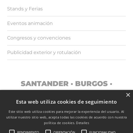
Stands y Ferias
Eventos animación
Congresos y convenciones
Publicidad exterior y rotulación
SANTANDER · BURGOS ·
MADRID
×
Esta web utiliza cookies de seguimiento
Este sitio web utiliza cookies para mejorar la experiencia del usuario. Al
utilizar nuestro sitio web, acepta todas las cookies de acuerdo con nuestra
TRANSPARENCIA
política de cookies.
Detalles
RENDIMIENTO
ORIENTACIÓN
FUNCIONALIDAD